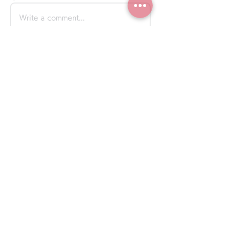
Write a comment...
グループについて
グループへようこそ！他のメンバーと
交流したり、最新情報を入手したり、
動画をシェアすることができます。
メンバー
Yurika Nakamura
👩‍🏫 臨床病理学eClass Ⅰ
フォロー
🎓 動物看護師コース履修
sakurai tomoiro
👩‍🏫臨床推論Ⅰ
フォロー
👩‍🏫 麻酔学eClass Ⅰ
Azeem
フォロー
y kk
フォロー