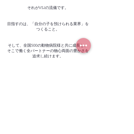
それがVSJの流儀です。
目指すのは、「自分の子を預けられる業界」を
つくること。
そして、全国500の動物病院様と共に成長し、
そこで働く全パートナーの物心両面の豊かさを
追求し続けます。
会社名
VSJ合同会社
代表者
三好 紀彰・辻田 裕規
所在地
〒799-2430 愛媛県松山市北条辻1000番56号