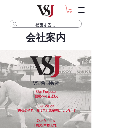
会社案内
VSJ合同会社
Our Purpose
「動物への恩返し」
Our Vision
​「
自分の子を、預けられる業界にしよう。
」
Our Values​
「誠実/本物志向」