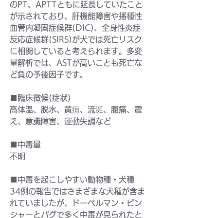
のPT、APTTともに延長していたこと
が示されており、肝機能障害や播種性
血管内凝固症候群(DIC)、全身性炎症
反応症候群(SIRS)が犬では死亡リスク
に相関していると考えられます。多変
量解析では、ASTが高いことも死亡な
ど負の予後因子です。
■臨床徴候(症状)
高体温、脱水、黄疸、流涎、腹痛、震
え、意識障害、運動失調など
■中毒量
不明
■中毒を起こしやすい動物種・犬種
34例の報告ではさまざまな犬種が含ま
れていましたが、ドーベルマン・ピン
シャーとパグで多く中毒が見られたと