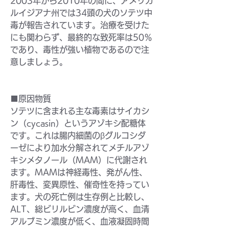
2003年から2010年の間に、アメリカ
ルイジアナ州では34頭の犬のソテツ中
毒が報告されています。治療を受けた
にも関わらず、最終的な致死率は50％
であり、毒性が強い植物であるので注
意しましょう。
■原因物質
ソテツに含まれる主な毒素はサイカシ
ン（cycasin）というアゾキシ配糖体
です。これは腸内細菌のβグルコシダ
ーゼにより加水分解されてメチルアゾ
キシメタノール（MAM）に代謝され
ます。MAMは神経毒性、発がん性、
肝毒性、変異原性、催奇性を持ってい
ます。犬の死亡例は生存例と比較し、
ALT、総ビリルビン濃度が高く、血清
アルブミン濃度が低く、血液凝固時間