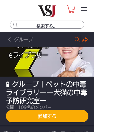
グループ
🧪 グループ｜ペットの中毒
ライブラリーー犬猫の中毒
予防研究室ー
公開
·
109名のメンバー
参加する