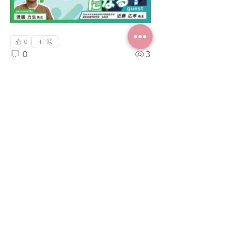
0
0
3
コメントを追加…
グループについて
ようこそ。興味のあるラジオを聴いて
ください。
メンバー
木本とし子@VSJサポート
フォロー
👩‍🏫臨床推論Ⅰ
🎓 獣医師STARTERコース履修
すべてのメンバーを表示（1名）