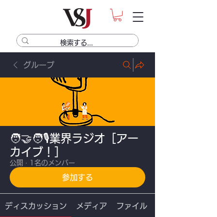
グループ
🧑‍🤝‍🧑🎙業界ラジオ［アー
カイブ！］
公開
·
1名のメンバー
参加する
ディスカッション
メディア
ファイル