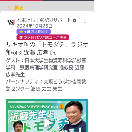
戻る
木本とし子@VSJサポート
2024年10月26日
👩‍🏫臨床推論Ⅰ
🎓 獣医師STARTERコース履修
リキオDr.の「トモダチ」ラジオ
🎙️[Vol.3] 近藤 広孝 Dr.
ゲスト：
日本大学生物資源科学部獣医
学科　獣医病理学研究室 准教授
近藤
広孝
先生
パーソナリティ：大阪どうぶつ夜間救
急センター 渡邊 力生 先生