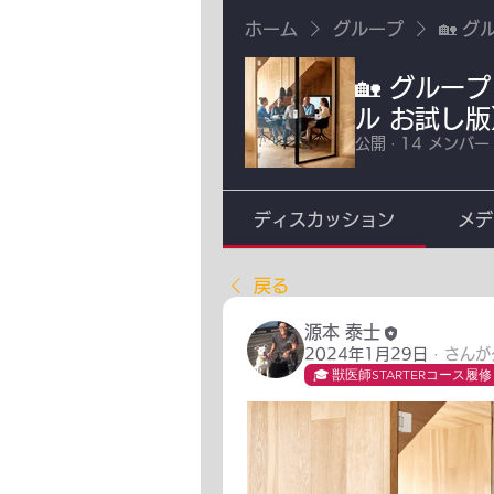
ホーム
グループ
🏡 
🏡 グルー
ル お試し版
公開
·
14 メンバー
ディスカッション
メデ
戻る
源本 泰士
2024年1月29日
·
さんが
🎓 獣医師STARTERコース履修