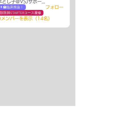
木本とし子@VSJサポート
👩‍🏫臨床推論Ⅰ
フォロー
 獣医師STARTERコース履修
のメンバーを表示（14名）