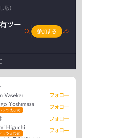
試し版）
共有ツー
参加する
て
ー
m Vasekar
フォロー
igo Yoshimasa
フォロー
ベッツえひめ
井
フォロー
mi Higuchi
フォロー
ベッツえひめ