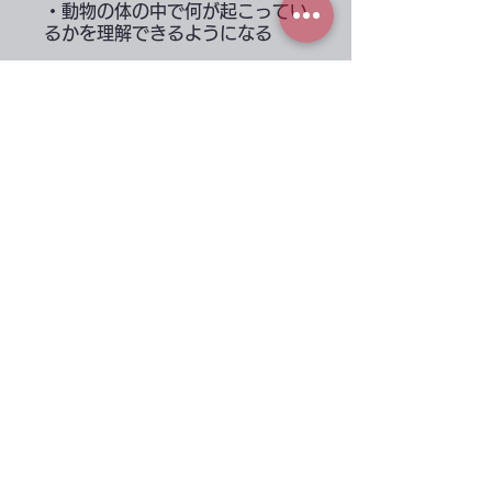
・動物の体の中で何が起こってい
講師
源本 泰士
上田 悠
遠藤 雄介