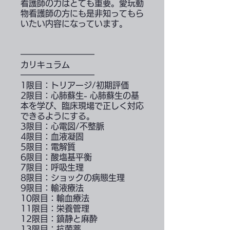
看護師の力はとても重要。愛玩動
物看護師の方にも是非知ってもら
いたい内容になっています。
━━━━━━━━━
カリキュラム
━━━━━━━━━
1限目：トリアージ/初期評価
2限目：心肺蘇生- 心肺蘇生の基
本を学び、臨床現場で正しく対応
できるようにする。
3限目：心電図/不整脈
4限目：血液凝固
5限目：電解質
6限目：酸塩基平衡
7限目：呼吸生理
8限目：ショックの病態生理
9限目：輸液療法
10限目：輸血療法
11限目：栄養管理
12限目：鎮静と麻酔
13限目：抗菌薬