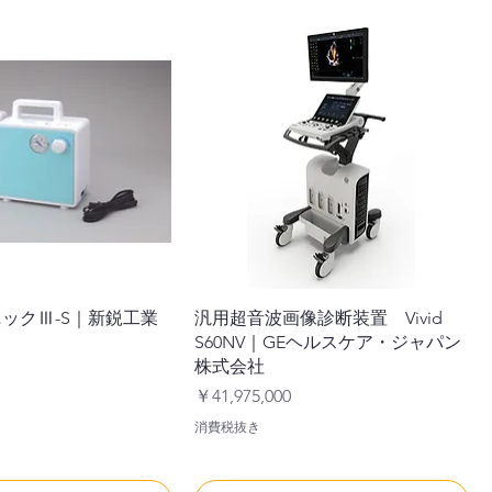
ックⅢ-S｜新鋭工業
汎用超音波画像診断装置 Vivid
S60NV｜GEヘルスケア・ジャパン
株式会社
価格
￥41,975,000
消費税抜き