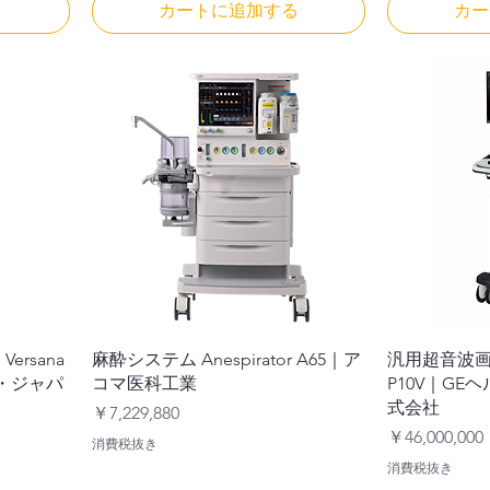
る
カートに追加する
カー
rsana
麻酔システム Anespirator A65｜ア
汎用超音波画
ア・ジャパ
コマ医科工業
P10V｜G
式会社
価格
￥7,229,880
価格
￥46,000,000
消費税抜き
消費税抜き