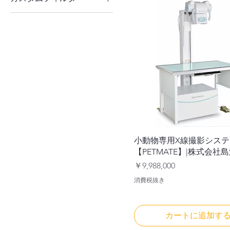
医療機器・事務機器・
教材
小動物専用X線撮影システ
【PETMATE】|株式会社
価格
￥9,988,000
消費税抜き
カートに追加す