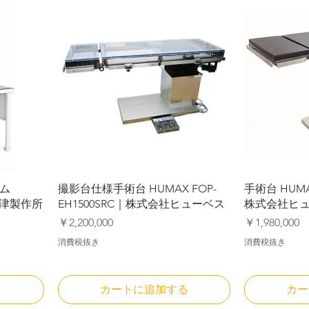
ム
撮影台仕様手術台 HUMAX FOP-
手術台 HUMAX
島津製作所
EH1500SRC｜株式会社ヒューベス
株式会社ヒ
価格
価格
￥2,200,000
￥1,980,000
消費税抜き
消費税抜き
る
カートに追加する
カー