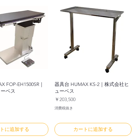
 FOP-EH1500SR｜
器具台 HUMAX KS-2｜株式会社ヒ
ューベス
ューベス
価格
￥203,500
消費税抜き
トに追加する
カートに追加する