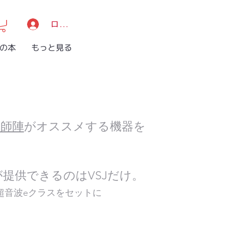
ログイン/登録
Jの本
もっと見る
講師陣
がオススメする機器を
が提供できるのはVSJだけ。
超音波eクラスをセットに