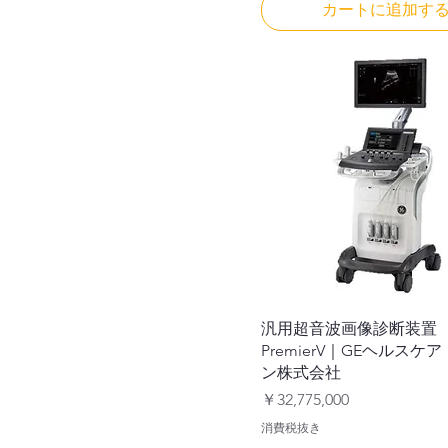
カートに追加す
汎用超音波画像診断装置 Ve
PremierV｜GEヘルスケ
ン株式会社
価格
￥32,775,000
消費税抜き