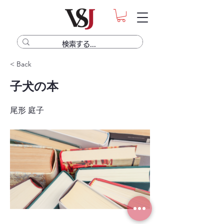
< Back
子犬の本
尾形 庭子