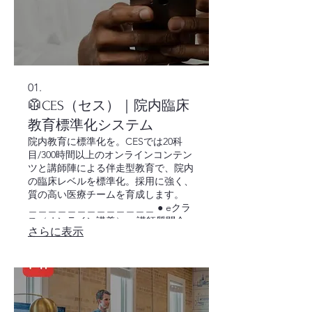
01.
🥼CES（セス）｜院内臨床
教育標準化システム
院内教育に標準化を。CESでは20科
目/300時間以上のオンラインコンテン
ツと講師陣による伴走型教育で、院内
の臨床レベルを標準化。採用に強く、
質の高い医療チームを育成します。
＿＿＿＿＿＿＿＿＿＿＿＿＿ ● eクラ
ス（オンライン講義） ● 講師質問会・
さらに表示
メンタリング ● 少人数プレミアム実習