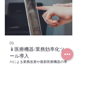
03.
📱医療機器/業務効率化ツ
ール導入
AIによる業務改善や最新医療機器の導
入支援を通じて、動物病院の生産性を
最大化。スタッフが動物と向き合う時
間を創出します。 ＿＿＿＿＿＿＿＿
＿＿＿＿ ●AI・DXツール導入支援 ●医
療機器選定・導入 ●オペレーション改
善
さらに表示