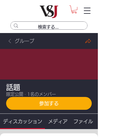
グループ
話題
限定公開
·
1名のメンバー
参加する
ディスカッション
メディア
ファイル