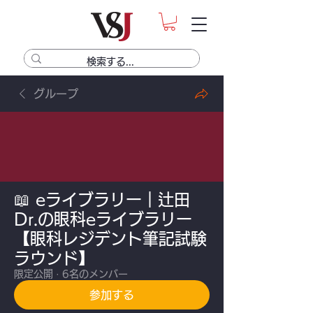
グループ
📖 eライブラリー｜辻田
Dr.の眼科eライブラリー
【眼科レジデント筆記試験
ラウンド】
限定公開
·
6名のメンバー
参加する