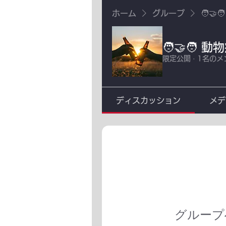
ホーム
グループ
🧑‍
🧑‍🤝‍
限定公開
·
1名のメ
ディスカッション
メデ
グループ