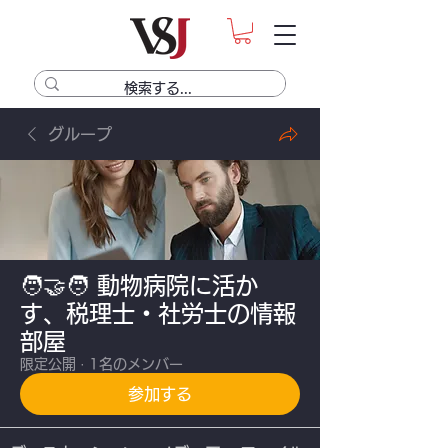
グループ
🧑‍🤝‍🧑 動物病院に活か
す、税理士・社労士の情報
部屋
限定公開
·
1名のメンバー
参加する