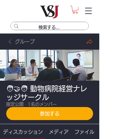
グループ
🧑‍🤝‍🧑 動物病院経営ナレ
ッジサークル
限定公開
·
1名のメンバー
参加する
ディスカッション
メディア
ファイル