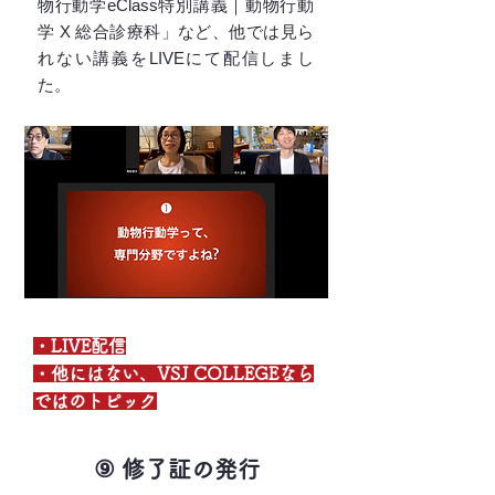
物行動学eClass特別講義｜動物行動
学 X 総合診療科」など、他では見ら
れない講義をLIVEにて配信しまし
た。
・LIVE配信
・他にはない、VSJ COLLEGEなら
ではのトピック
⑨ 修了証の発行