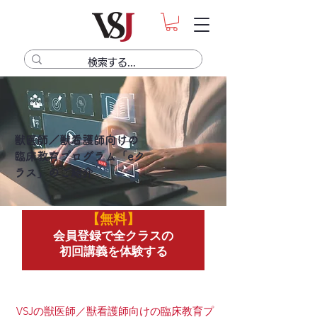
獣医師／獣看護師向けの
臨床教育プログラム「eク
ラス」のご紹介
​【無料】
​会員登録で全クラスの
初回講義を体験する
VSJの獣医師／獣看護師向けの臨床教育プ