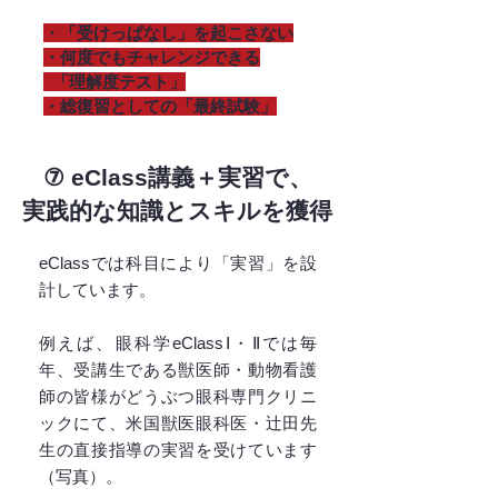
・「受けっぱなし」を起こさない
・何度でもチャレンジできる
「理解度テスト」
・総復習としての「最終試験」
⑦ eClass講義＋実習で、
実践的な知識とスキルを獲得
eClassでは科目により「実習」を設
計しています。
例えば、眼科学eClassⅠ・Ⅱでは毎
年、受講生である獣医師・動物看護
師の皆様がどうぶつ眼科専門クリニ
ックにて、米国獣医眼科医・辻田先
生の直接指導の実習を受けています
（写真）。