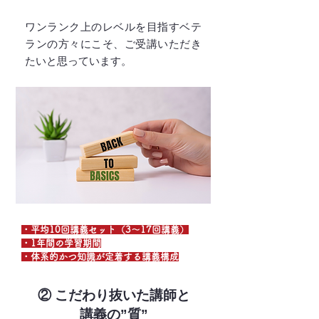
ワンランク上のレベルを目指すベテ
ランの方々にこそ、ご受講いただき
たいと思っています。
・平均10回講義セット（3〜17回講義）
・1年間の学習期間
・体系的かつ知識が定着する講義構成
② こだわり抜いた講師と
講義の”質”