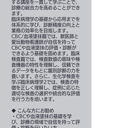
する講座を一貫して学ぶことで、
診療の総合力を高めることができ
ます。
臨床病理学の基礎から応用までを
体系的に学び、診断精度の向上と
業務の効率化を目指します。
CBC/血液塗抹篇では、獣医師と
愛玩動物看護師が自信を持って
CBCや血液塗抹の評価・診断が
できるよう基礎を固めます。臨床
検査篇では、検査数値の意味や検
査機器の特性を理解し、信頼でき
るデータをもとに鑑別診断の力を
養います。さらに、生化学検査を
学ぶ臨床病理学2では、検査の特
徴を正しく理解し、症例に応じた
適切な検査の選択や統合的な評価
を行う力を培います。
◆ こんな方にお勧め
・CBCや血液塗抹の基礎を学
び、診療の現場で自信を持って評
価・診断を行いたい方。