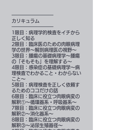
━━━━━━━━━
カリキュラム
━━━━━━━━━
1限目：病理学的検査をイチから
正しく知る
2限目：臨床医のための肉眼病理
学の世界〜解剖病理医の視野〜
3限目：腫瘍の基礎病理学〜腫瘍
の「そもそも」を理解する〜
4限目：感染症の基礎病理学〜病
理検査でわかること・わからない
こと〜
5限目：病理検査を正しく依頼す
るためのココだけの話
6限目：臨床に役立つ肉眼病変の
解釈①〜循環器系・呼吸器系〜
7限目：臨床に役立つ肉眼病変の
解釈②〜消化器系〜
8限目：臨床に役立つ肉眼病変の
解釈③〜泌尿生殖器径〜