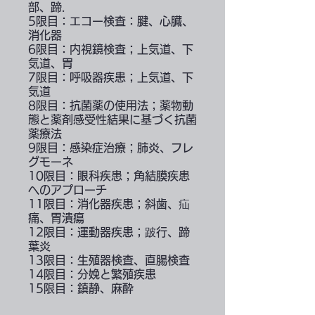
部、蹄.
5限目：エコー検査：腱、心臓、
消化器
6限目：内視鏡検査；上気道、下
気道、胃
7限目：呼吸器疾患；上気道、下
気道
8限目：抗菌薬の使用法；薬物動
態と薬剤感受性結果に基づく抗菌
薬療法
9限目：感染症治療；肺炎、フレ
グモーネ
10限目：眼科疾患；角結膜疾患
へのアプローチ
11限目：消化器疾患；斜歯、疝
痛、胃潰瘍
12限目：運動器疾患；跛行、蹄
葉炎
13限目：生殖器検査、直腸検査
14限目：分娩と繁殖疾患
15限目：鎮静、麻酔