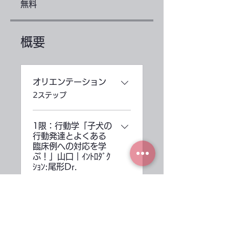
無料
概要
オリエンテーション
.
2ステップ
1限：行動学「子犬の
行動発達とよくある
臨床例への対応を学
ぶ！」山口｜ｲﾝﾄﾛﾀﾞｸ
ｼｮﾝ:尾形Dr.
.
2ステップ
2限：行動学「初診時
の対応/パピークラス