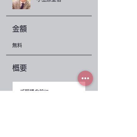
金額
無料
概要
ご受講の前に
.
2ステップ
1限：血球計算機の使
用、血液塗抹の作成
時の注意点
.