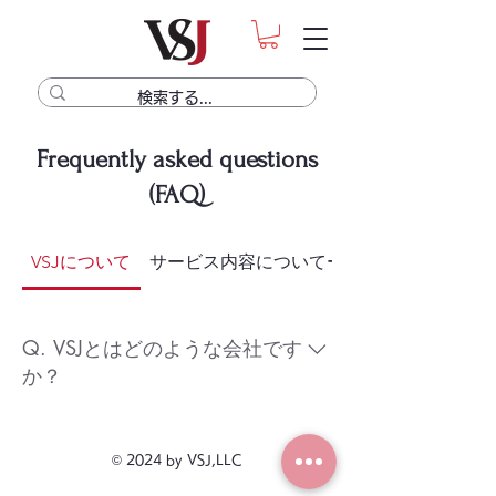
Frequently asked questions
(FAQ)
VSJについて
サービス内容についてーMVPとCESなど
Q. VSJとはどのような会社です
か？
A. VSJは、従来の経営コンサルティン
グ会社とは異なり、「臨床」と「経
© 2024 by VSJ,LLC
営」の両輪で動物病院を支援する総合