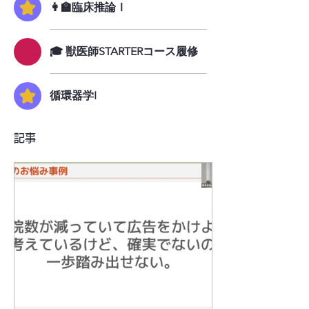
👩‍🏫臨床推論Ⅰ
🎓 獣医師STARTERコース履修
循環器学I
記事