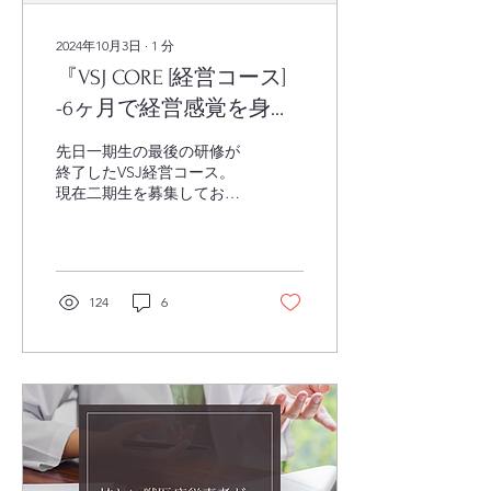
2024年10月3日
∙
1
分
『VSJ CORE [経営コース]
-6ヶ月で経営感覚を身に
つける-』のオンライン説
先日一期生の最後の研修が
明会を実施しました。
終了したVSJ経営コース。
現在二期生を募集してお
り、9月26日に『VSJ CORE
[経営コース] -6ヶ月で経営
感覚を身につける-』のオ
ンライン説明会を実施しま
した。 事前にいただいたご
124
6
質問にも回答しております
ので、ぜひご覧くださ
い。...