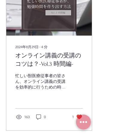
2024年8月29日
∙
4
分
オンライン講義の受講の
コツは？-Vol.3 時間編-
忙しい獣医療従事者の皆さ
ん、オンライン講義の受講
を効率的に行うための時間
活用術をご紹介します。 繁
忙なスケジュールの中で
も、時間を捻出して勉強さ
れている受講生がたくさん
いらっしゃいます。 VSJ修
163
0
1
了生はどのように、いつ時
間を作り、学習を進めてい
るのでしょうか。アンケー