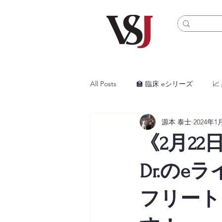
All Posts
🏫 臨床 eシリーズ

源本 泰士
2024年1
🎓ジェネラリストプログラム
《2月22日
Dr.のe
フリート