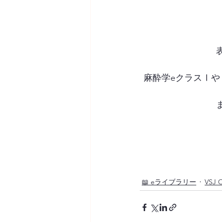
 麻酔学eクラスⅠ
📖 eライブラリー
VSJ 