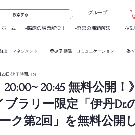
グループ
ホーム
-臨床の課題解決！
-経営の課題解決！
-VS
 経営・マネジメント
🧑‍🤝‍🧑 接遇・コミュニケーション
📚 V
月23日
読了時間: 1分
🧪 eラボ
👩‍🏫 eクラス
📖 eライブラリー
VSJ CORE
 20:00~ 20:45 無料公開
ライブラリー限定「伊丹Dr.
ーク第2回」を無料公開