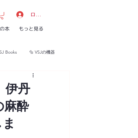
ログイン/登録
Jの本
もっと見る
SJ Books
🔩 VSJの機器
VSJ ONE
！》伊丹
の麻酔
しま