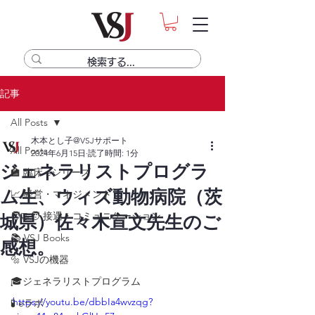
記事
All Posts
木本とし子@VSJサポート
All Posts
2024年6月15日
読了時間: 1分
ジェネラリストプログラ
🏫 臨床 eシリーズ
ム生、ウィズ動物病院（茨
📈 経営・マネジメント
🧑‍🤝‍🧑 接遇・コミュニケーション
城県）佐々木宣文先生のご
📚 VSJ Books
感想。
🔩 VSJの機器
🎓ジェネラリストプログラム
https://youtu.be/dbbIa4wvzqg?
🧪 eラボ