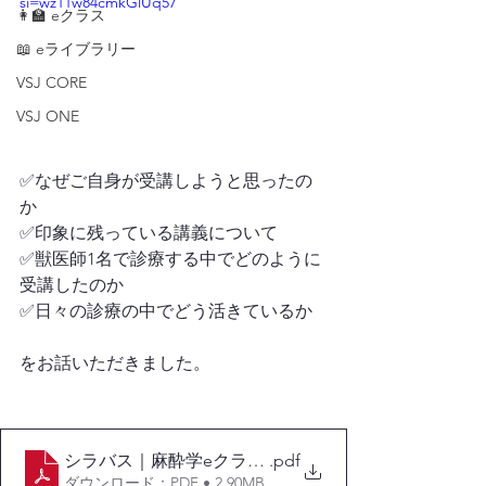
si=wz11w84cmkGlUq57
👩‍🏫 eクラス
📖 eライブラリー
VSJ CORE
VSJ ONE
✅なぜご自身が受講しようと思ったの
か
✅印象に残っている講義について
✅獣医師1名で診療する中でどのように
受講したのか
✅日々の診療の中でどう活きているか
をお話いただきました。
シラバス｜麻酔学eクラス1-生理学編-
.pdf
ダウンロード：PDF • 2.90MB