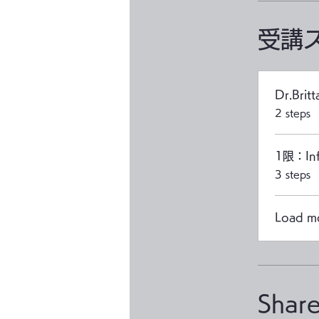
受講
Dr.Bri
.
2 steps
1限：Inf
.
3 steps
Load m
Shar