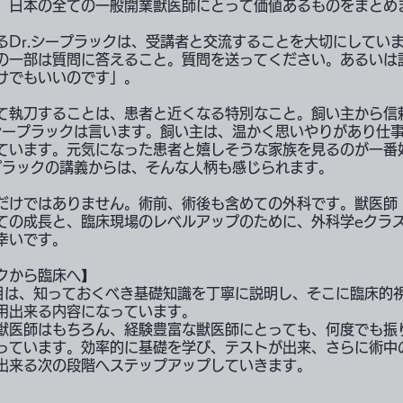
、日本の全ての一般開業獣医師にとって価値あるものをまとめ
るDr.シープラックは、受講者と交流することを大切にしてい
の一部は質問に答えること。質問を送ってください。あるいは
けでもいいのです」。
て執刀することは、患者と近くなる特別なこと。飼い主から信
.シープラックは言います。飼い主は、温かく思いやりがあり仕
ています。元気になった患者と嬉しそうな家族を見るのが一番
ープラックの講義からは、そんな人柄も感じられます。
だけではありません。術前、術後も含めての外科です。獣医師
ての成長と、臨床現場のレベルアップのために、外科学eクラ
幸いです。
クから臨床へ】
目は、知っておくべき基礎知識を丁寧に説明し、そこに臨床的
用出来る内容になっています。
獣医師はもちろん、経験豊富な獣医師にとっても、何度でも振
っています。効率的に基礎を学び、テストが出来、さらに術中
出来る次の段階へステップアップしていきます。