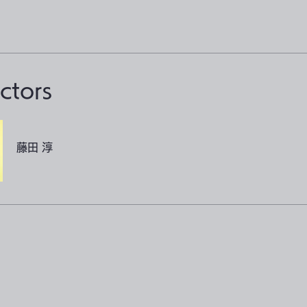
uctors
藤田 淳