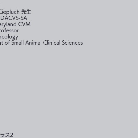
】
y Ciepluch 先生
 DACVS-SA
Maryland CVM
rofessor
ncology
 of Small Animal Clinical Sciences
ラス2