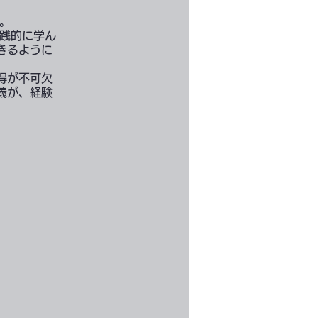
。
実践的に学ん
きるように
得が不可欠
義が、経験