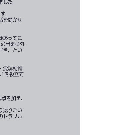
ました。
ます。
話を聞かせ
頼あってこ
事の出来る外
好き、とい
・愛玩動物
ス1を役立て
視点を加え、
り返りたい
のトラブル