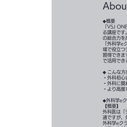
Abou
◆概要
「VSJ 
る講座です
の総合力を
「外科学e
場で役立つ
習得できま
で活用でき
◆ こんな
・外科初心
・外科に関
・より高度
◆外科学eク
【概要】
外科医は「
通ですが、
外科学eク