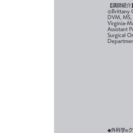
【講師紹介
◎Brittan
DVM, MS,
Virginia-
Assistant P
Surgical O
Department
◆外科学eク