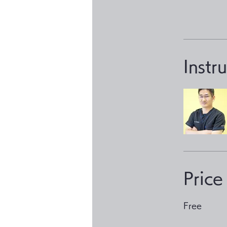
Instr
Price
Free