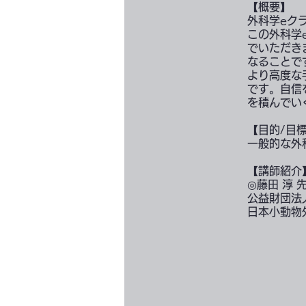
【概要】
外科学eク
この外科学
でいただき
なることで
より高度な
です。自信
を積んでい
【目的/目
一般的な外
【講師紹介
◎藤田 淳 
公益財団法
日本小動物