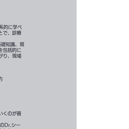
体系的に学べ
とで、診療
基礎知識、現
を包括的に
がり、現場
方
いくのが普
Dr.シー