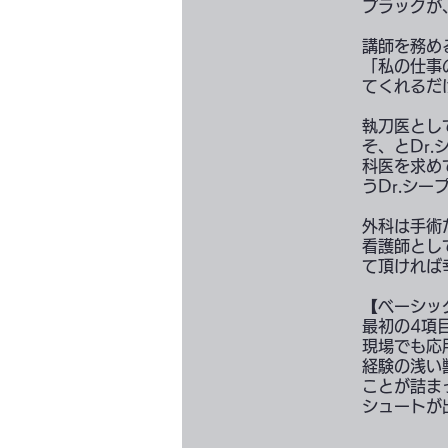
プラックが
講師を務め
「私の仕事
てくれるだ
執刀医とし
そ、とDr
科医を求め
うDr.シ
外科は手術
看護師とし
て頂ければ
【ベーシッ
最初の4項
現場でも応
経験の浅い
ことが詰ま
シュートが