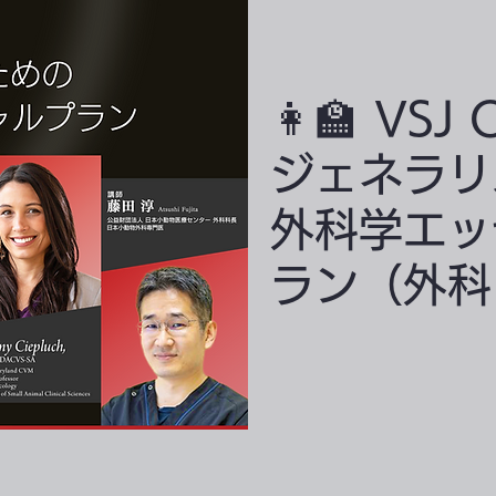
👩‍🏫 VS
ジェネラリ
外科学エッ
ラン（外科