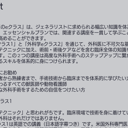
t
ONEのeクラス」は、ジェネラリストに求められる幅広い知識を
。エッセンシャルプランでは、関連する講座を一貫して学ぶこ
高めることができます。
クラス1」と「外科学eクラス2」を通じて、外科医に不可欠な
テクニックに加え、術前・術後ケアなどを含む臨床全体の知識
す。この２つの講座は高度な外科手術へのステップアップに繋
るスキルを体系的に身につけられます。
方にお勧め
者から熟練者まで、手術技術から臨床までを体系的に学びたい
わるすべての獣医師や動物看護師
な外科手術をするための自信をつけたい方
ラス1
テクニック」と思われがちです。臨床現場で技術を身に着けて
外科はそれだけではありません。
ラス1は英語での講義（日本語字幕つき）です。米国外科専門医の